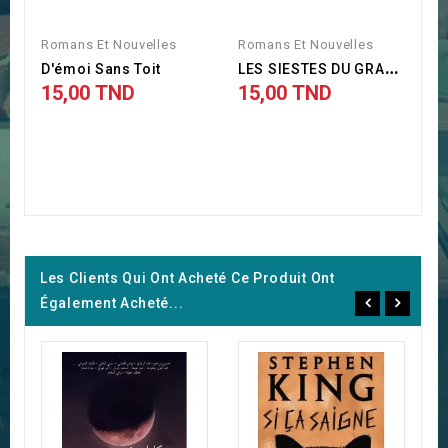
Romans Et Nouvelles
Romans Et Nouvelles
L
ES SIESTES DU GRAND-PÈRE
D'émoi Sans Toit
15,00 TND
15,00 TND
Les Clients Qui Ont Acheté Ce Produit Ont
Également Acheté...