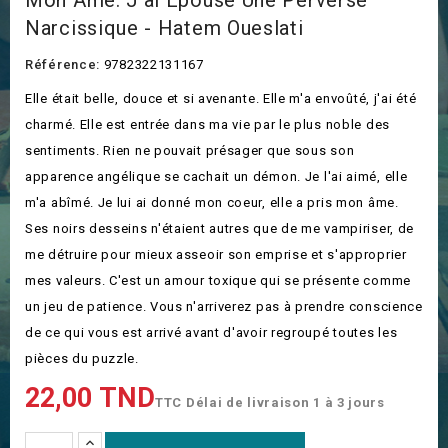
Mon Âme. J'ai Épousé Une Perverse
Narcissique - Hatem Oueslati
Référence:
9782322131167
Elle était belle, douce et si avenante. Elle m'a envoûté, j'ai été
charmé. Elle est entrée dans ma vie par le plus noble des
sentiments. Rien ne pouvait présager que sous son
apparence angélique se cachait un démon. Je l'ai aimé, elle
m'a abîmé. Je lui ai donné mon coeur, elle a pris mon âme.
Ses noirs desseins n'étaient autres que de me vampiriser, de
me détruire pour mieux asseoir son emprise et s'approprier
mes valeurs. C'est un amour toxique qui se présente comme
un jeu de patience. Vous n'arriverez pas à prendre conscience
de ce qui vous est arrivé avant d'avoir regroupé toutes les
pièces du puzzle.
22,00 TND
TTC
Délai de livraison 1 à 3 jours