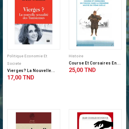
Politique Economie Et
Histoire
Course Et Corsaires En...
Societe
25,00 TND
Prix
Vierges? La Nouvelle...
17,00 TND
Prix