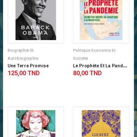
Biographie Et
Politique Economie Et
Autobiographie
Societe
L
E Prophète Et La Pandémie
Une Terre Promise
125,00 TND
80,00 TND
Prix
Prix