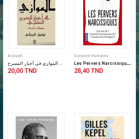
Accueil
Science Humaine
L
Es Pervers Narcissiques -...
الموازي فی أخبار المسرح...
20,00 TND
28,40 TND
Prix
Prix