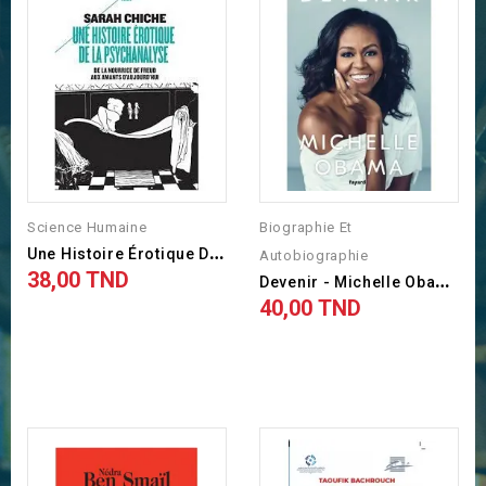
Science Humaine
Biographie Et
U
Ne Histoire Érotique De La...
Autobiographie
38,00 TND
Prix
D
Evenir - Michelle Obama
40,00 TND
Prix