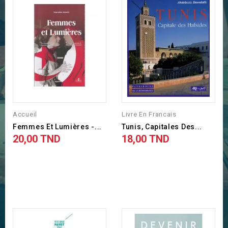
Accueil
Livre En Francais
Femmes Et Lumières -...
Tunis, Capitales Des...
20,00 TND
18,00 TND
Prix
Prix