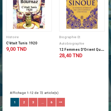
Histoire
Biographie Et
C'était Tunis 1920
Autobiographie
9,00 TND
Prix
1
2 Femmes D'Orient Qui Ont...
28,40 TND
Prix
Affichage 1-12 de 72 article(s)
1
2
3
6
…