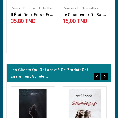
Roman Policier Et Thriller
Romans Et Nouvelles
I
L Était Deux Fois - Franck...
L
E Cauchemar Du Bathyscaphe
35,80 TND
15,00 TND
Les Clients Qui Ont Acheté Ce Produit Ont
Également Acheté...