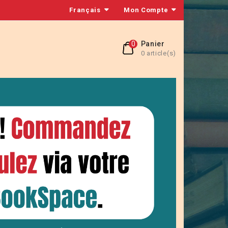
Français
Mon Compte
0
Panier
0 article(s)