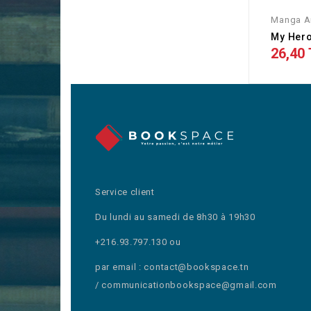
Manga A
26,40
Service client
Du lundi au samedi de 8h30 à 19h30
+216.93.797.130 ou
par email : contact@bookspace.tn
/ communicationbookspace@gmail.com