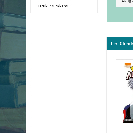
Lang
Haruki Murakami
Les Client