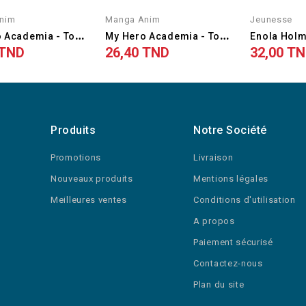
nim
Manga Anim
Jeunesse
M
Y Hero Academia - Tome 05...
M
Y Hero Academia - Tome 04...
 TND
26,40 TND
32,00 T
Produits
Notre Société
Promotions
Livraison
Nouveaux produits
Mentions légales
Meilleures ventes
Conditions d'utilisation
A propos
Paiement sécurisé
Contactez-nous
Plan du site