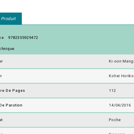
 Produit
ce
9782355929472
chnique
ur
Ki-oon Mang
r
Kohei Horiko
re De Pages
112
De Parution
14/04/2016
at
Poche