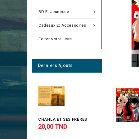
BD Et Jeunesse
Cadeaux Et Accessoires
Editer Votre Livre
Derniers Ajouts
CHAHLA ET SES FRЀRES
20,00 TND
Prix