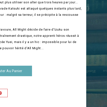
t plus utiliser son alter que trois heures par jour...
rade Katsuki est attaqué quelques instants plus tard,
ur : malgré sa terreur, il se précipite à la rescousse
avoure, All Might décide de faire d'Izuku son
raînement drastique, notre apprenti héros réussit à
ycée Yuei, mais il y a un hic : impossible pour lui de
le pouvoir hérité d'All Might...
C
uter Au Panier