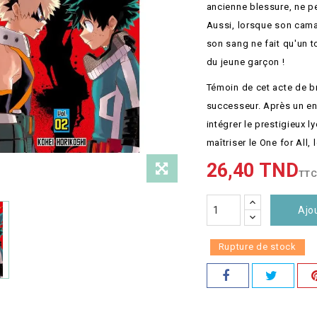
ancienne blessure, ne peu
Aussi, lorsque son cama
son sang ne fait qu'un to
du jeune garçon !
Témoin de cet acte de br
successeur. Après un ent
intégrer le prestigieux l
maîtriser le One for All, 
26,40 TND
TT
Ajo
Rupture de stock