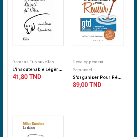
Romans Et Nouvelles
Developpement
L
'insoutenable Légèreté De...
Personnel
41,80 TND
S
'organiser Pour Réussir
89,00 TND