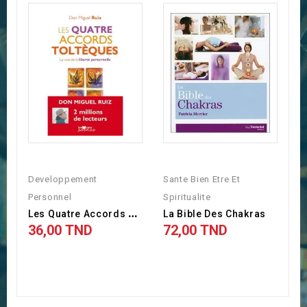
Developpement
Sante Bien Etre Et
Personnel
Spiritualite
L
Es Quatre Accords Toltèques
La Bible Des Chakras
36,00 TND
72,00 TND