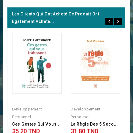
Les Clients Qui Ont Acheté Ce Produit Ont
Également Acheté...
Developpement
Developpement
J
Personnel
Personnel
3
L
A Règle Des 5 Secondes -...
Ces Gestes Qui Vous...
35,20 TND
31,80 TND