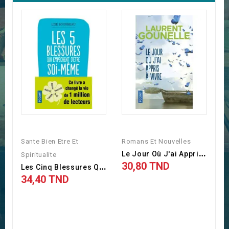
Sante Bien Etre Et
Romans Et Nouvelles
L
E Jour Où J'ai Appris À...
Spiritualite
30,80 TND
L
Es Cinq Blessures Qui...
34,40 TND