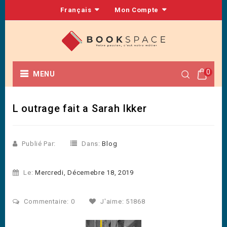
Français
Mon Compte
0
MENU
L outrage fait a Sarah Ikker
Publié Par:
Dans:
Blog
Le:
Mercredi, Décemebre 18, 2019
Commentaire: 0
J'aime: 51868