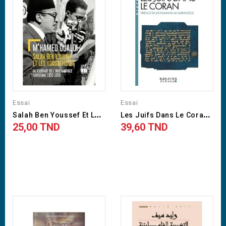
Essai
Essai
S
Alah Ben Youssef Et Les...
L
Es Juifs Dans Le Coran -...
25,00 TND
39,60 TND
Prix
Prix