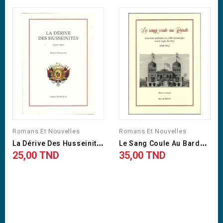
Romans Et Nouvelles
Romans Et Nouvelles
L
A Dérive Des Husseinites -...
L
E Sang Coule Au Bardo -...
25,00 TND
35,00 TND
Prix
Prix