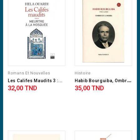
Romans Et Nouvelles
Histoire
H
Abib Bourguiba, Ombres Et...
Les Califes Maudits 3 :...
32,00 TND
35,00 TND
Prix
Prix