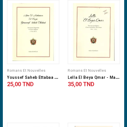
Romans Et Nouvelles
Romans Et Nouvelles
Y
Oussef Saheb Ettabaa -...
L
Ella El Beya Qmar - Maher...
25,00 TND
35,00 TND
Prix
Prix