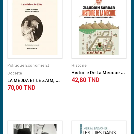
Politique Economie Et
Histoire
H
Istoire De La Mecque De La...
Societe
42,80 TND
L
A MEJDA ET LE ZAIM, Amour...
Prix
70,00 TND
Prix