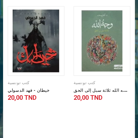
كتب تونسية
كتب تونسية
و
جه الله ثلاثة سبل إلى الحق...
خيطان - فهد الدسولي
20,00 TND
20,00 TND
Prix
Prix