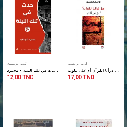
كتب تونسية
كتب تونسية
ه
ل قرأنا القرآن أم على قلوب...
ح
دث في تلك الليلة - محمود...
12,00 TND
17,00 TND
Prix
Prix