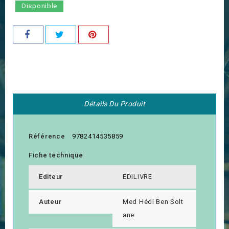
Disponible
Détails Du Produit
Référence
9782414535859
Fiche technique
Editeur
EDILIVRE
Auteur
Med Hédi Ben Solt
ane