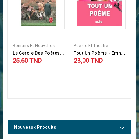
Romans Et Nouvelles
Poesie Et Theatre
T
Out Un Poème - Emna Louzyr...
Le Cercle Des Poètes...
25,60 TND
28,00 TND
Nouveaux Produits