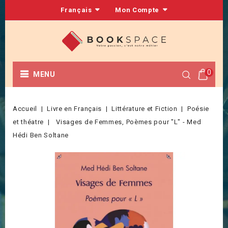
Français
Mon Compte
0
MENU
Accueil
Livre en Français
Littérature et Fiction
Poésie
et théatre
Visages de Femmes, Poèmes pour "L" - Med
Hédi Ben Soltane