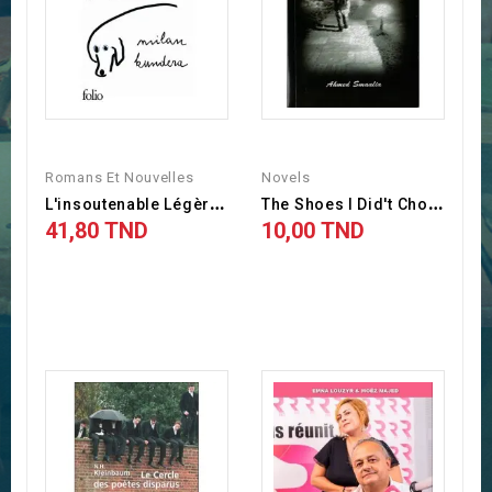
Romans Et Nouvelles
Novels
L
'insoutenable Légèreté De...
T
He Shoes I Did't Choose -...
41,80 TND
10,00 TND