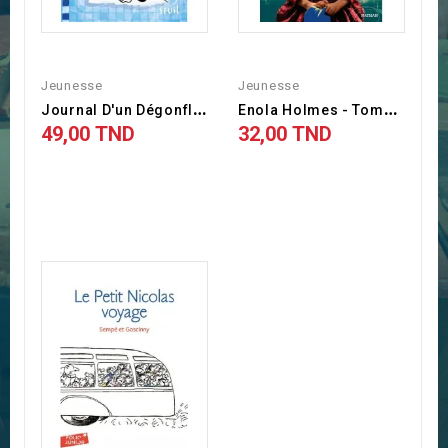
Jeunesse
Jeunesse
J
Ournal D'un Dégonflé -...
E
Nola Holmes - Tome 1 : Les...
49,00 TND
32,00 TND