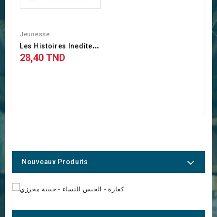
Jeunesse
L
Es Histoires Inedites Du...
28,40 TND
Nouveaux Produits