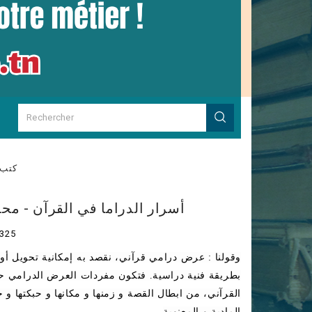
كتب 
أسرار الدراما في القرآن - مح
325
وقولنا : عرض درامي قرآني، نقصد به إمكانية تحويل أو ت
بطريقة فنية دراسية. فتكون مفردات العرض الدرامي ح
القرآني، من ابطال القصة و زمنها و مكانها و حبكتها و 
المادية و المعنوية