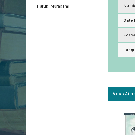
Nomb
Haruki Murakami
Date 
Form
Lang
Vous Aime