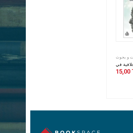
 و بحوث
15,00