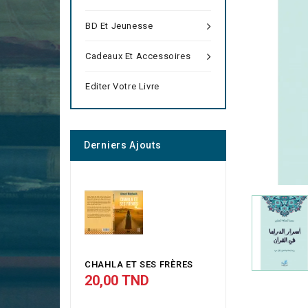
BD Et Jeunesse
Cadeaux Et Accessoires
Editer Votre Livre
Derniers Ajouts
CHAHLA ET SES FRЀRES
20,00 TND
Prix