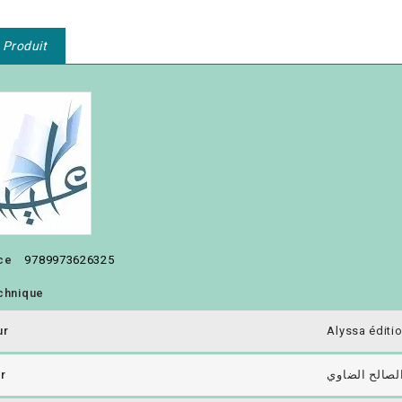
 Produit
ce
9789973626325
chnique
ur
r
لصالح الضاوي