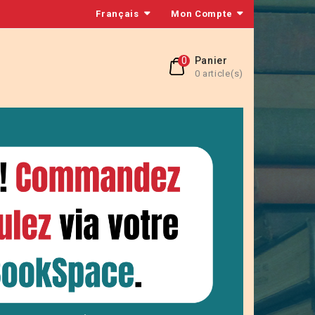
Français
Mon Compte
0
Panier
0 article(s)