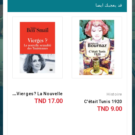
قد يعجبك ايضا
V
Ierges? La Nouvelle...
Histoire
17.00 TND
C'était Tunis 1920
9.00 TND