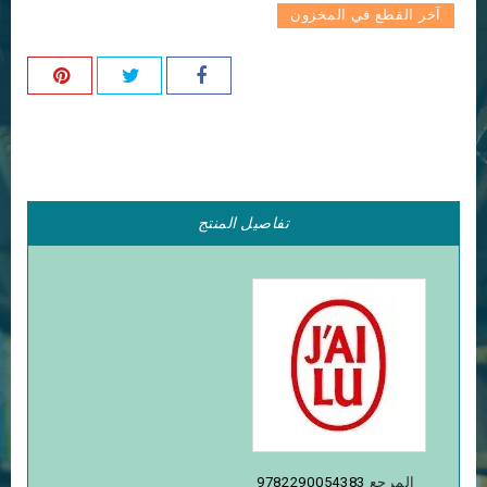
آخر القطع في المخزون
تفاصيل المنتج
المرجع
9782290054383