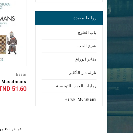
روابط مفيدة
باب العلوج
شرع الحب
دفاتر الوراق
نازلة دار الأكابر
Essai
 Musulmans -...
روايات الجيب التونسية
51.60 TND
السعر
Haruki Murakami
عرض 1-6 من 6 منتج(منتجات)