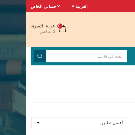
العربية
حسابي الخاص
0
عربة التسوق
0 عناصر

أفضل تطابق