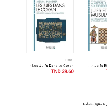
Essai
Les Juifs Dans Le Coran -...
Juifs Et
39.60 TND
السعر