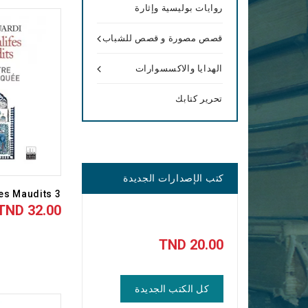
روايات بوليسية وإثارة
قصص مصورة و قصص للشباب
الهدايا والاكسسوارات
تحرير كتابك
كتب الإصدارات الجديدة
 Maudits 3 :...
32.00 TND
السعر
20.00 TND
السعر
كل الكتب الجديدة