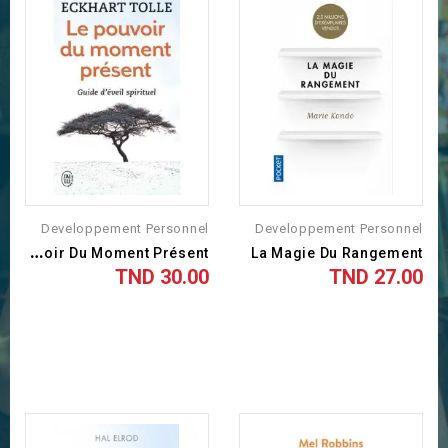
Developpement Personnel
Developpement Personnel
L
E Pouvoir Du Moment Présent
La Magie Du Rangement
30.00 TND
27.00 TND
السعر
السعر