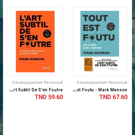
Developpement Personnel
Developpement Personnel
L
'art Subtil De S'en Foutre...
T
Out Est Foutu - Mark Manson
59.60 TND
67.60 TND
السعر
السعر