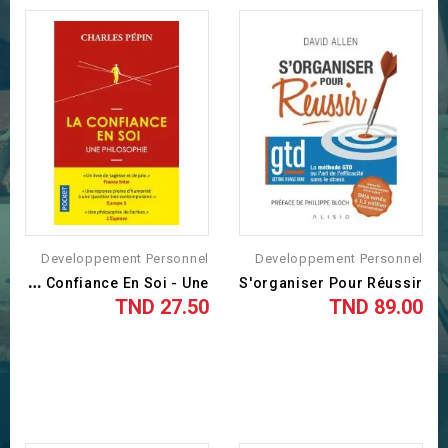
Developpement Personnel
Developpement Personnel
L
A Confiance En Soi - Une...
S'organiser Pour Réussir
27.50 TND
89.00 TND
السعر
السعر