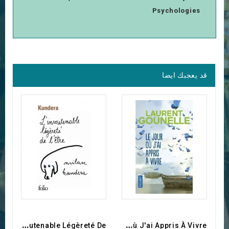
Psychologies
قد يعجبك ايضا
L
'insoutenable Légèreté De...
L
E Jour Où J'ai Appris À Vivre