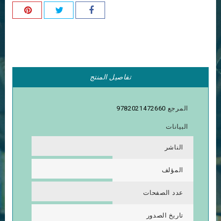
تفاصيل المنتج
المرجع
9782021472660
البيانات
الناشر
المؤلف
عدد الصفحات
تاريخ الصدور