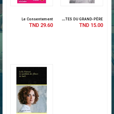
L
ES SIESTES DU GRAND-PÈRE
Le Consentement
29.60 TND
15.00 TND