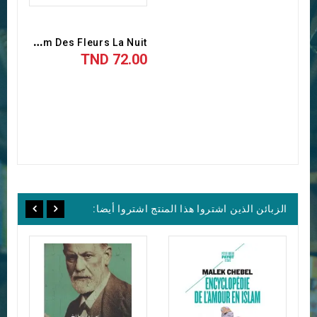
L
E Parfum Des Fleurs La Nuit
72.00 TND
الزبائن الذين اشتروا هذا المنتج اشتروا أيضا: